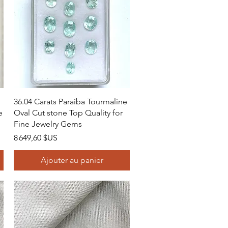
Aperçu rapide
36.04 Carats Paraiba Tourmaline
e
Oval Cut stone Top Quality for
Fine Jewelry Gems
Prix
8 649,60 $US
Ajouter au panier