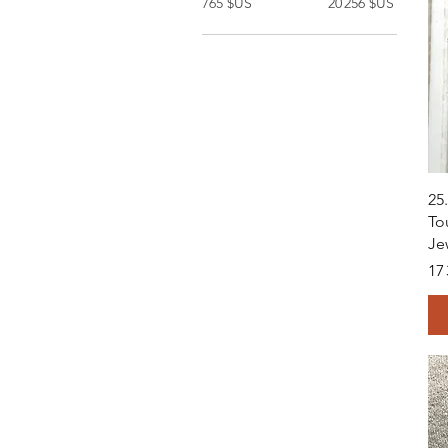
765 $US
20 256 $US
25
To
Je
Pri
17