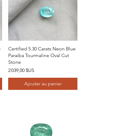
Aperçu rapide
e
Certified 5.30 Carats Neon Blue
Paraiba Tourmaline Oval Cut
Stone
Prix
2 039,00 $US
Ajouter au panier