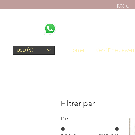
10% of
Home
Kerki Fine Jewel
USD ($)
Filtrer par
Prix