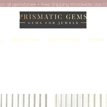
f on all gemstones + Free Shipping Worldwide. Use C
ry
All Gemstones
Raw Gemstone
Emerald