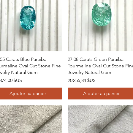
Aperçu rapide
Aperçu rapide
.55 Carats Blue Paraiba
27.08 Carats Green Paraiba
urmaline Oval Cut Stone Fine
Tourmaline Oval Cut Stone Fin
welry Natural Gem
Jewelry Natural Gem
x
Prix
 374,00 $US
20 255,84 $US
Ajouter au panier
Ajouter au panier