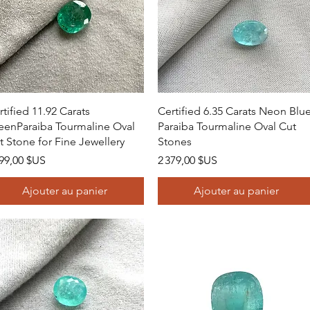
Aperçu rapide
Aperçu rapide
rtified 11.92 Carats
Certified 6.35 Carats Neon Blu
eenParaiba Tourmaline Oval
Paraiba Tourmaline Oval Cut
t Stone for Fine Jewellery
Stones
x
Prix
399,00 $US
2 379,00 $US
Ajouter au panier
Ajouter au panier