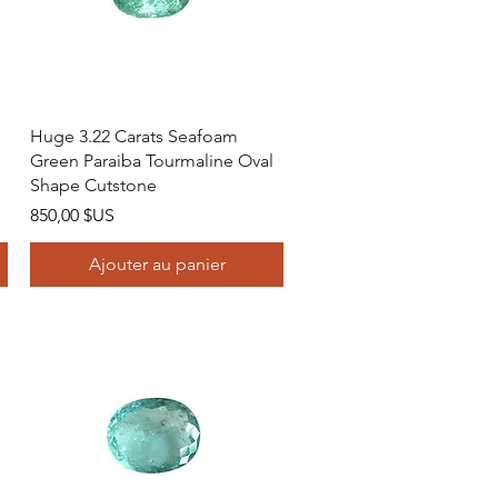
Aperçu rapide
Huge 3.22 Carats Seafoam
Green Paraiba Tourmaline Oval
Shape Cutstone
Prix
850,00 $US
Ajouter au panier