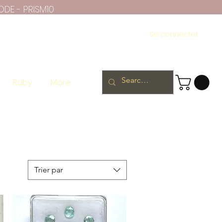
ODE - PRISM10
Se connecter
Ruby
More
Trier par