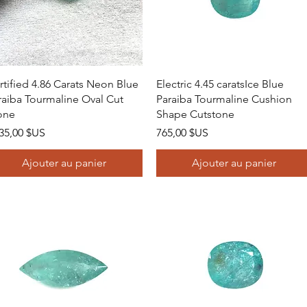
Aperçu rapide
Aperçu rapide
rtified 4.86 Carats Neon Blue
Electric 4.45 caratsIce Blue
raiba Tourmaline Oval Cut
Paraiba Tourmaline Cushion
one
Shape Cutstone
x
Prix
835,00 $US
765,00 $US
Ajouter au panier
Ajouter au panier